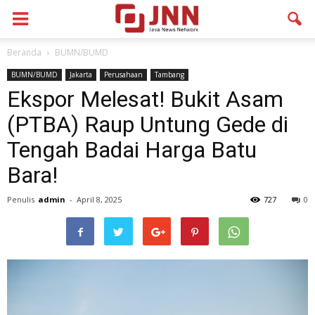
Beranda
BUMN/BUMD
BUMN/BUMD
Jakarta
Perusahaan
Tambang
Ekspor Melesat! Bukit Asam
(PTBA) Raup Untung Gede di
Tengah Badai Harga Batu
Bara!
Penulis
admin
-
April 8, 2025
727
0