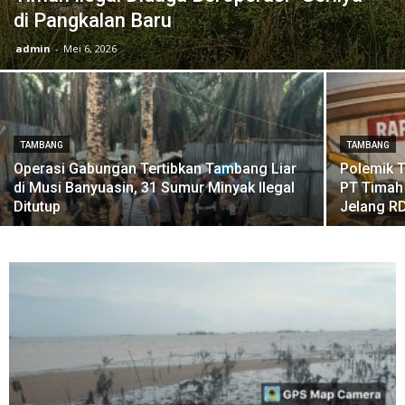
di Pangkalan Baru
admin
-
Mei 6, 2026
TAMBANG
TAMBANG
Operasi Gabungan Tertibkan Tambang Liar
Polemik 
di Musi Banyuasin, 31 Sumur Minyak Ilegal
PT Timah
Ditutup
Jelang R