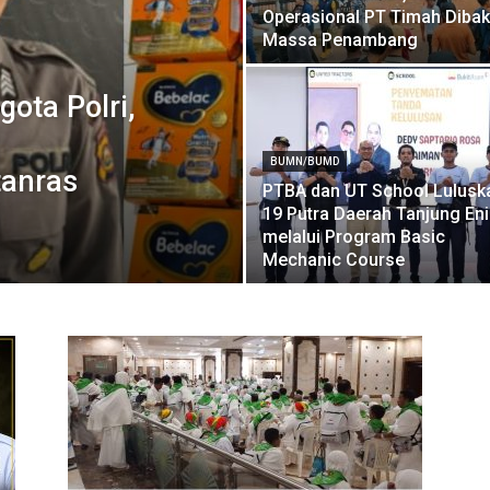
Operasional PT Timah Dibak
Massa Penambang
ota Polri,
BUMN/BUMD
tanras
PTBA dan UT School Lulusk
19 Putra Daerah Tanjung En
melalui Program Basic
Mechanic Course