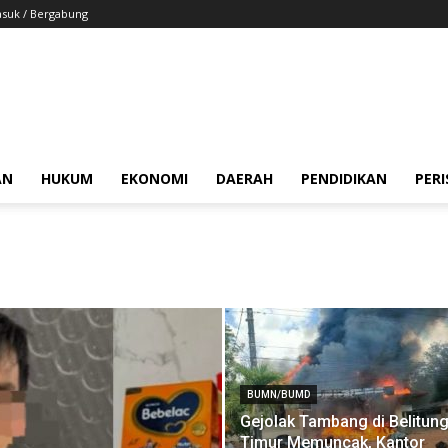
suk / Bergabung
AN
HUKUM
EKONOMI
DAERAH
PENDIDIKAN
PER
BUMN/BUMD
Gejolak Tambang di Belitun
Timur Memuncak, Kantor