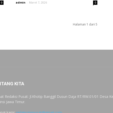
admin
-
Maret 7, 2026
0
0
Halaman 1 dari 5
NTANG KITA
at Redaksi Pusat: Jl.Khotip Banggil Dusun Daja RT/RW.01/01 Desa
insi Jawa Timur.
ngi kami:
redaksijnnpusat@gmail.com