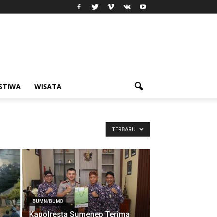
ISTIWA
WISATA
TERBARU
BUMN/BUMD
g
Kapolresta Sumenep Terima