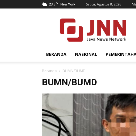
C
23.3
Sabtu, Agustus 8, 2026
Ma
New York
JNN.co.id
BERANDA
NASIONAL
PEMERINTAH
Beranda
BUMN/BUMD
BUMN/BUMD