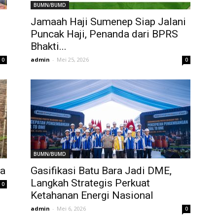
BUMN/BUMD
Jamaah Haji Sumenep Siap Jalani
Puncak Haji, Penanda dari BPRS
Bhakti...
admin
-
Mei 25, 2026
0
0
BUMN/BUMD
ra
Gasifikasi Batu Bara Jadi DME,
Langkah Strategis Perkuat
0
Ketahanan Energi Nasional
admin
-
Mei 6, 2026
0