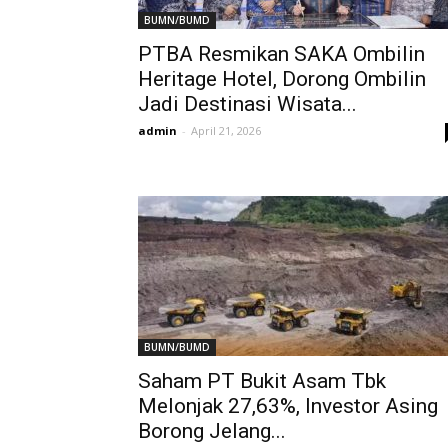
BUMN/BUMD
PTBA Resmikan SAKA Ombilin
Heritage Hotel, Dorong Ombilin
Jadi Destinasi Wisata...
admin
-
April 21, 2026
BUMN/BUMD
Saham PT Bukit Asam Tbk
Melonjak 27,63%, Investor Asing
Borong Jelang...