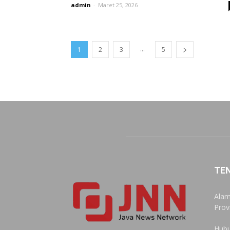
admin
-
Maret 25, 2026
...
1
2
3
5
TE
Alam
Prov
Hubu