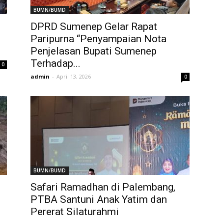
BUMN/BUMD
DPRD Sumenep Gelar Rapat
Paripurna “Penyampaian Nota
Penjelasan Bupati Sumenep
Terhadap...
0
admin
-
April 13, 2026
0
BUMN/BUMD
Safari Ramadhan di Palembang,
PTBA Santuni Anak Yatim dan
Pererat Silaturahmi