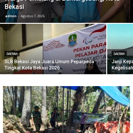
Bekasi
admin
-
Agustus 7, 2026
DAERAH
DAERAH
SLB Bekasi Jaya Juara Umum Peparpeda
Janji Kep
Tingkat Kota Bekasi 2026
Kegelisah