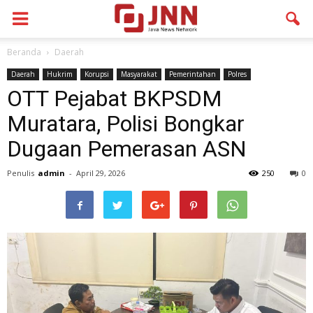
Beranda
Daerah
Daerah
Hukrim
Korupsi
Masyarakat
Pemerintahan
Polres
OTT Pejabat BKPSDM
Muratara, Polisi Bongkar
Dugaan Pemerasan ASN
Penulis
admin
-
April 29, 2026
250
0