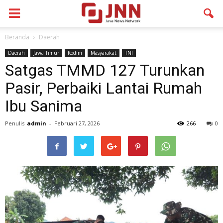
Beranda
Daerah
Daerah
Jawa Timur
Kodim
Masyarakat
TNI
Satgas TMMD 127 Turunkan
Pasir, Perbaiki Lantai Rumah
Ibu Sanima
Penulis
admin
-
Februari 27, 2026
266
0