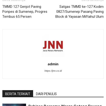
Berita sebelumya
Berita berikutnya
TMMD 127 Genjot Paving
Satgas TMMD ke-127 Kodim
Ponpes di Sumenep, Progres
0827/Sumenep Pasang Paving
Tembus 65 Persen
Block di Yayasan Miftahul Ulum
admin
https://jnn.co.id
BERITA TERKAIT
DARI PENULIS