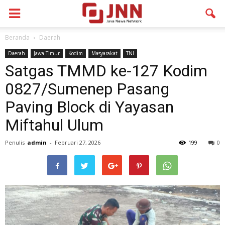
Beranda
Daerah
Daerah
Jawa Timur
Kodim
Masyarakat
TNI
Satgas TMMD ke-127 Kodim
0827/Sumenep Pasang
Paving Block di Yayasan
Miftahul Ulum
Penulis
admin
-
Februari 27, 2026
199
0