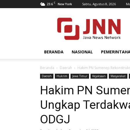
C
23.6
Sabtu, Agustus 8, 2026
Ma
New York
JNN.co.id
BERANDA
NASIONAL
PEMERINTAH
Beranda
Daerah
Hakim PN Sumenep Rekonstruksi
Daerah
Hukrim
Jawa Timur
Kejaksaan
Masyarakat
Hakim PN Sumen
Ungkap Terdakwa
ODGJ