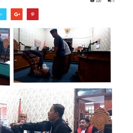
320
0
er