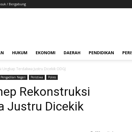
suk / Bergabung
AN
HUKUM
EKONOMI
DAERAH
PENDIDIKAN
PER
 Ungkap Terdakwa Justru Dicekik ODGJ
Pengadilan Negeri
Peristiwa
Polres
ep Rekonstruksi
 Justru Dicekik