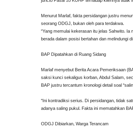
juncto Pasal 55 KUHP terhadap kliennya tidak 
Menurut Marlaf, fakta persidangan justru menu
seorang ODGJ, bukan oleh para terdakwa.
“Yang memulai kekerasan itu jelas Sahwito. I
berada dalam posisi bertahan dan melindungi d
BAP Dipatahkan di Ruang Sidang
Marlaf menyebut Berita Acara Pemeriksaan (BAP
saksi kunci sekaligus korban, Abdul Salam, s
BAP justru tercantum kronologi detail soal “sali
“Ini kontradiksi serius. Di persidangan, tidak 
adanya saling pukul. Fakta ini mematahkan BAP i
ODGJ Dibiarkan, Warga Terancam