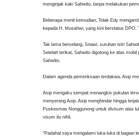
menginjak kaki Sahwito, tanpa melakukan pem
Beberapa menit kemudian, Tolak Edy mengambi
kepada H. Musahwi, yang kini berstatus DPO. T
Tak lama berselang, Snawi, suruhan istri Sahwi
Setelah terikat, Sahwito digotong ke atas mobi
Sahwito.
Dalam agenda pemeriksaan terdakwa, Asip menje
Asip mengaku sempat menangkis pukulan terse
menyerang Asip. Asip menghindar hingga terja
Puskesmas Nonggunong untuk divisum atas luk
visum itu nihil.
“Padahal saya mengalami luka-luka di bagian le