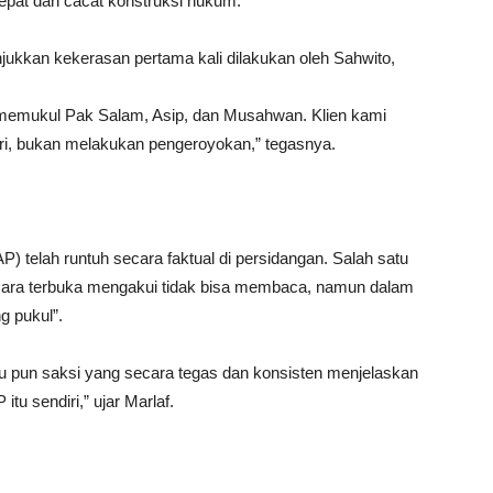
tepat dan cacat konstruksi hukum.
njukkan kekerasan pertama kali dilakukan oleh Sahwito,
a memukul Pak Salam, Asip, dan Musahwan. Klien kami
iri, bukan melakukan pengeroyokan,” tegasnya.
) telah runtuh secara faktual di persidangan. Salah satu
ecara terbuka mengakui tidak bisa membaca, namun dalam
ng pukul”.
satu pun saksi yang secara tegas dan konsisten menjelaskan
tu sendiri,” ujar Marlaf.