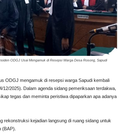
 insiden ODGJ Usai Mengamuk di Resepsi Warga Desa Rosong, Sapudi
us ODGJ mengamuk di resepsi warga Sapudi kembali
24/12/2025). Dalam agenda sidang pemeriksaan terdakwa,
ikap tegas dan meminta peristiwa dipaparkan apa adanya
ng rekonstruksi kejadian langsung di ruang sidang untuk
n (BAP).