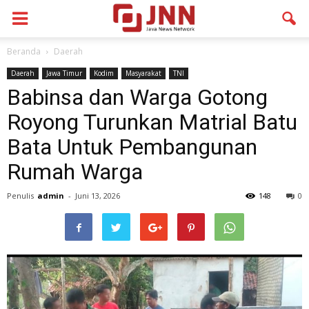
Beranda
Daerah
Daerah
Jawa Timur
Kodim
Masyarakat
TNI
Babinsa dan Warga Gotong
Royong Turunkan Matrial Batu
Bata Untuk Pembangunan
Rumah Warga
Penulis
admin
-
Juni 13, 2026
148
0