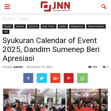
Beranda
Bupati
Bupati
Daerah
Dandim
Jawa Timur
Kodim
Masyarakat
Pemerintahan
TNI
Syukuran Calendar of Event
2025, Dandim Sumenep Beri
Apresiasi
Penulis
admin
-
Desember 25, 2025
283
0