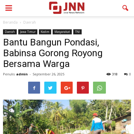
Beranda
Daerah
Daerah
Jawa Timur
Kodim
Masyarakat
TNI
Bantu Bangun Pondasi,
Babinsa Gorong Royong
Bersama Warga
Penulis
admin
-
September 26, 2025
318
0