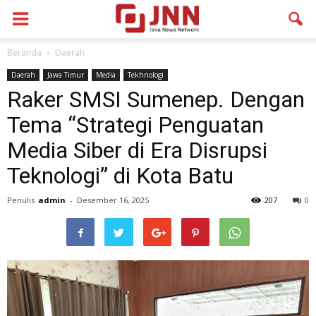
Beranda
Daerah
Daerah
Jawa Timur
Media
Tekhnologi
Raker SMSI Sumenep. Dengan
Tema “Strategi Penguatan
Media Siber di Era Disrupsi
Teknologi” di Kota Batu
Penulis
admin
-
Desember 16, 2025
207
0