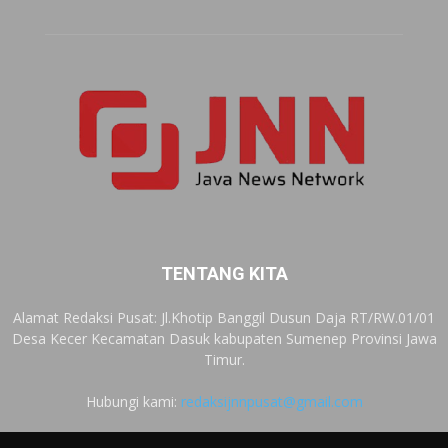
TENTANG KITA
Alamat Redaksi Pusat: Jl.Khotip Banggil Dusun Daja RT/RW.01/01
Desa Kecer Kecamatan Dasuk kabupaten Sumenep Provinsi Jawa
Timur.
Hubungi kami:
redaksijnnpusat@gmail.com