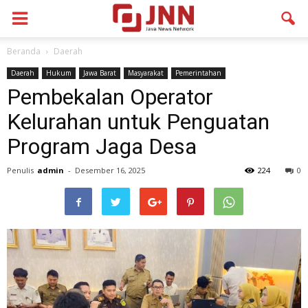
Beranda
Daerah
Daerah
Hukum
Jawa Barat
Masyarakat
Pemerintahan
Pembekalan Operator
Kelurahan untuk Penguatan
Program Jaga Desa
Penulis
admin
-
Desember 16, 2025
224
0