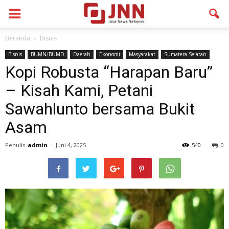
Beranda
Bisnis
Bisnis
BUMN/BUMD
Daerah
Ekonomi
Masyarakat
Sumatera Selatan
Kopi Robusta “Harapan Baru”
– Kisah Kami, Petani
Sawahlunto bersama Bukit
Asam
Penulis
admin
-
Juni 4, 2025
540
0