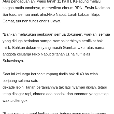
Atas pengaduan ahli waris tanah 11 ha IH, Kejagung melalui
satgas mafia tanahnya, memeriksa oknum BPN, Erwin Kadiman
Santoso, semua anak alm.Niko Naput, Lurah Labuan Bajo,
Camat, turunan fungsionaris ulayat.
“Bahkan melakukan periksaan semua dokumen, warkah, semua
yang diduga berkaitan sampai sampai terbitnya sertifikat hak
milik. Bahkan dokumen yang masih Gambar Ukur atas nama
anggota keluarga Niko Naput di tanah 11 ha itu,” jelas
Sukawinaya.
Saat ini keluarga korban tumpang tindih hak di 40 ha telah
berjuang selama satu
dekade lebih. Tanah pertaniannya tak lagi nyaman diolah, tetapi
tetap dipagar rapi, dimana ada pondok dan tanaman yang setiap
waktu ditengok.
“Rasa-rasanya maaf feeling saya, bahwa orang yang bernama