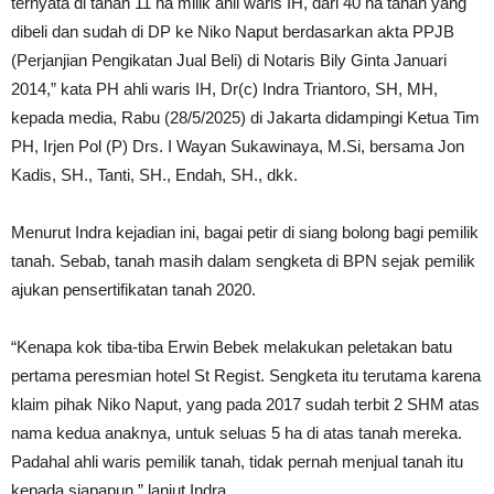
ternyata di tanah 11 ha milik ahli waris IH, dari 40 ha tanah yang
dibeli dan sudah di DP ke Niko Naput berdasarkan akta PPJB
(Perjanjian Pengikatan Jual Beli) di Notaris Bily Ginta Januari
2014,” kata PH ahli waris IH, Dr(c) Indra Triantoro, SH, MH,
kepada media, Rabu (28/5/2025) di Jakarta didampingi Ketua Tim
PH, Irjen Pol (P) Drs. I Wayan Sukawinaya, M.Si, bersama Jon
Kadis, SH., Tanti, SH., Endah, SH., dkk.
Menurut Indra kejadian ini, bagai petir di siang bolong bagi pemilik
tanah. Sebab, tanah masih dalam sengketa di BPN sejak pemilik
ajukan pensertifikatan tanah 2020.
“Kenapa kok tiba-tiba Erwin Bebek melakukan peletakan batu
pertama peresmian hotel St Regist. Sengketa itu terutama karena
klaim pihak Niko Naput, yang pada 2017 sudah terbit 2 SHM atas
nama kedua anaknya, untuk seluas 5 ha di atas tanah mereka.
Padahal ahli waris pemilik tanah, tidak pernah menjual tanah itu
kepada siapapun,” lanjut Indra.