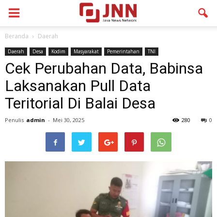
Beranda
Daerah
Daerah
Desa
Kodim
Masyarakat
Pemerintahan
TNI
Cek Perubahan Data, Babinsa
Laksanakan Pull Data
Teritorial Di Balai Desa
Penulis
admin
-
Mei 30, 2025
280
0