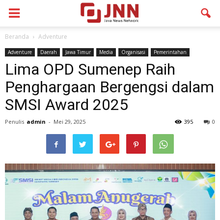
Beranda
Adventure
Adventure
Daerah
Jawa Timur
Media
Organisasi
Pemerintahan
Lima OPD Sumenep Raih
Penghargaan Bergengsi dalam
SMSI Award 2025
Penulis
admin
-
Mei 29, 2025
395
0