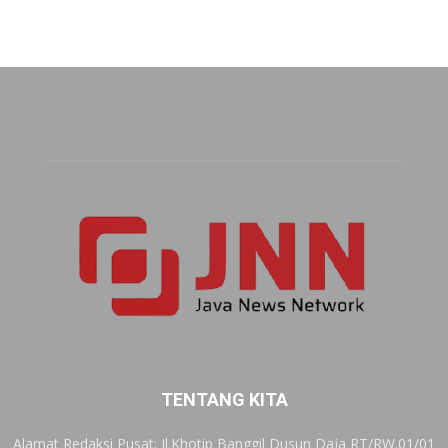
TENTANG KITA
Alamat Redaksi Pusat: Jl.Khotip Banggil Dusun Daja RT/RW.01/01