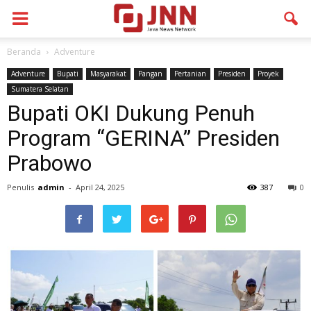
Beranda
Adventure
Adventure
Bupati
Masyarakat
Pangan
Pertanian
Presiden
Proyek
Sumatera Selatan
Bupati OKI Dukung Penuh
Program “GERINA” Presiden
Prabowo
Penulis
admin
-
April 24, 2025
387
0