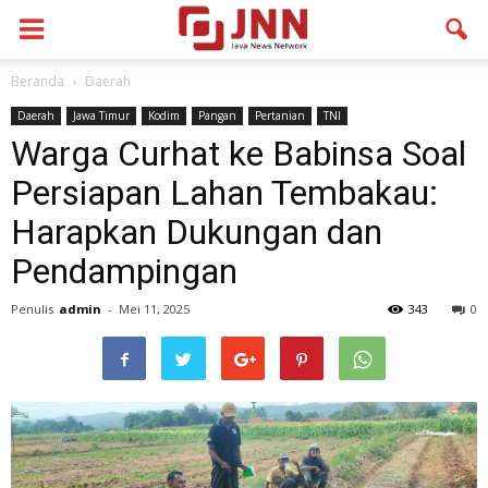
Beranda
Daerah
Daerah
Jawa Timur
Kodim
Pangan
Pertanian
TNI
Warga Curhat ke Babinsa Soal
Persiapan Lahan Tembakau:
Harapkan Dukungan dan
Pendampingan
Penulis
admin
-
Mei 11, 2025
343
0