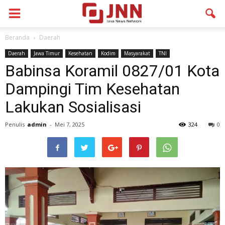
Beranda
Daerah
Daerah
Jawa Timur
Kesehatan
Kodim
Masyarakat
TNI
Babinsa Koramil 0827/01 Kota
Dampingi Tim Kesehatan
Lakukan Sosialisasi
Penulis
admin
-
Mei 7, 2025
324
0