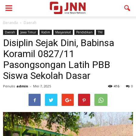
Beranda
Daerah
Daerah
Jawa Timur
Kodim
Masyarakat
Pendidikan
TNI
Disiplin Sejak Dini, Babinsa
Koramil 0827/11
Pasongsongan Latih PBB
Siswa Sekolah Dasar
Penulis
admin
-
Mei 7, 2025
416
0