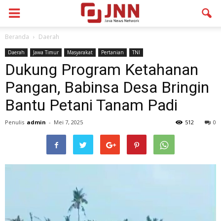
Beranda
Daerah
Daerah
Jawa Timur
Masyarakat
Pertanian
TNI
Dukung Program Ketahanan
Pangan, Babinsa Desa Bringin
Bantu Petani Tanam Padi
Penulis
admin
-
Mei 7, 2025
512
0