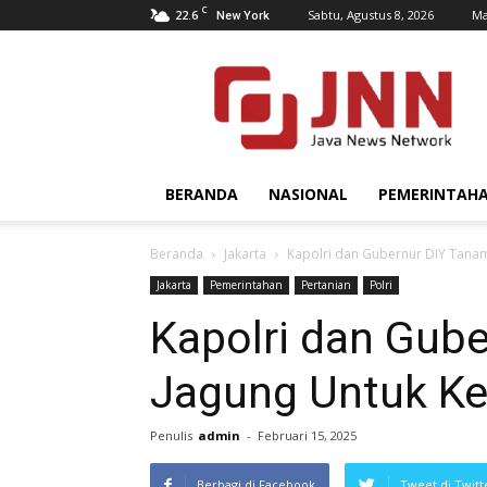
C
22.6
Sabtu, Agustus 8, 2026
Ma
New York
JNN.co.id
BERANDA
NASIONAL
PEMERINTAH
Beranda
Jakarta
Kapolri dan Gubernur DIY Tana
Jakarta
Pemerintahan
Pertanian
Polri
Kapolri dan Gub
Jagung Untuk K
Penulis
admin
-
Februari 15, 2025
Berbagi di Facebook
Tweet di Twitt