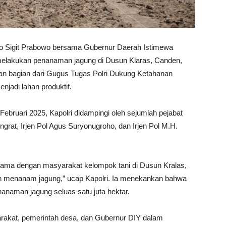
tyo Sigit Prabowo bersama Gubernur Daerah Istimewa
melakukan penanaman jagung di Dusun Klaras, Canden,
akan bagian dari Gugus Tugas Polri Dukung Ketahanan
njadi lahan produktif.
ebruari 2025, Kapolri didampingi oleh sejumlah pejabat
ngrat, Irjen Pol Agus Suryonugroho, dan Irjen Pol M.H.
a-sama dengan masyarakat kelompok tani di Dusun Kralas,
an menanam jagung,” ucap Kapolri. Ia menekankan bahwa
nanaman jagung seluas satu juta hektar.
rakat, pemerintah desa, dan Gubernur DIY dalam