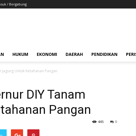
suk / Bergabung
AN
HUKUM
EKONOMI
DAERAH
PENDIDIKAN
PER
m Jagung Untuk Ketahanan Pangan
ernur DIY Tanam
etahanan Pangan
445
0
er