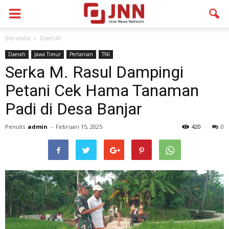
Beranda
Daerah
Daerah
Jawa Timur
Pertanian
TNI
Serka M. Rasul Dampingi
Petani Cek Hama Tanaman
Padi di Desa Banjar
Penulis
admin
-
Februari 15, 2025
420
0