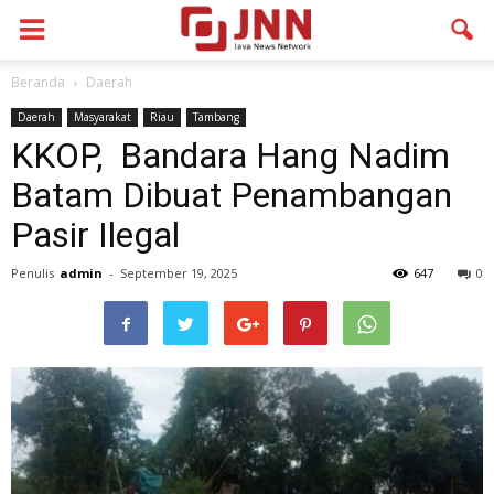
Beranda
Daerah
Daerah
Masyarakat
Riau
Tambang
KKOP, Bandara Hang Nadim
Batam Dibuat Penambangan
Pasir Ilegal
Penulis
admin
-
September 19, 2025
647
0