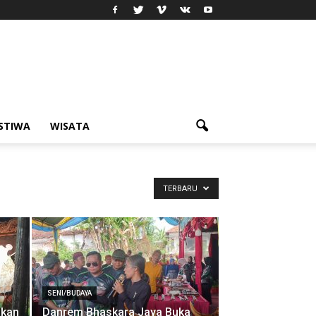
ISTIWA
WISATA
TERBARU
SENI/BUDAYA
g
skan
Danrem Bhaskara Jaya Buka