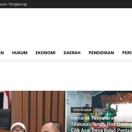
suk / Bergabung
AN
HUKUM
EKONOMI
DAERAH
PENDIDIKAN
PER
SENI/BUDAYA
Semarak Tasyakuran dan
Tirakatan Suran, Dua Dalan
Cilik Asal Desa Bulus Penta