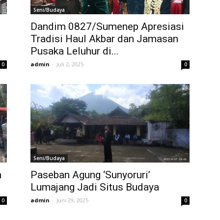
Seni/Budaya
Dandim 0827/Sumenep Apresiasi
Tradisi Haul Akbar dan Jamasan
Pusaka Leluhur di...
admin
-
Juli 2, 2025
0
0
Seni/Budaya
n
Paseban Agung ‘Sunyoruri’
Lumajang Jadi Situs Budaya
admin
-
Juni 29, 2025
0
0