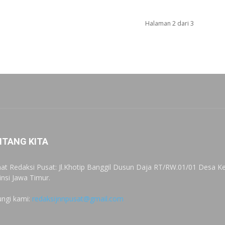
Halaman 2 dari 3
NTANG KITA
at Redaksi Pusat: Jl.Khotip Banggil Dusun Daja RT/RW.01/01 Desa
insi Jawa Timur.
ngi kami:
redaksijnnpusat@gmail.com