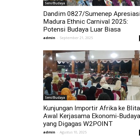
Seni/Budaya
Dandim 0827/Sumenep Apresias
Madura Ethnic Carnival 2025:
Potensi Budaya Luar Biasa
admin
-
September 21, 2025
Seni/Budaya
Kunjungan Importir Afrika ke Blita
Awal Kerjasama Ekonomi-Buday
yang Digagas W2POINT
admin
-
Agustus 10, 2025