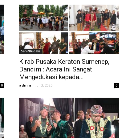
Seni/Budaya
Kirab Pusaka Keraton Sumenep,
Dandim : Acara Ini Sangat
Mengedukasi kepada...
admin
-
Juli 3, 2025
0
0