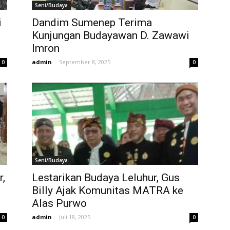
Seni/Budaya
i
Dandim Sumenep Terima
Kunjungan Budayawan D. Zawawi
Imron
admin
-
September 8, 2025
0
0
Seni/Budaya
r,
Lestarikan Budaya Leluhur, Gus
a
Billy Ajak Komunitas MATRA ke
Alas Purwo
admin
-
Juli 18, 2025
0
0