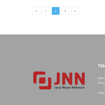
1
2
3
TE
Alam
Prov
Hubu