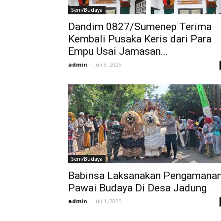
Seni/Budaya
Dandim 0827/Sumenep Terima
Kembali Pusaka Keris dari Para
Empu Usai Jamasan...
admin
-
Juli 3, 2025
Seni/Budaya
Babinsa Laksanakan Pengamana
Pawai Budaya Di Desa Jadung
admin
-
Juli 1, 2025