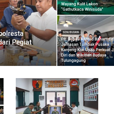
Wayang Kulit Lakon
“Gathutkaca Winisuda”
polresta
SENI/BUDAYA
Plt. Bupati Ahmad Baharudin
ari Pegiat
Jamasan Tombak Pusaka
Kanjeng Kiai Upas Perkuat J
Diri dan Warisan Budaya
Tulungagung