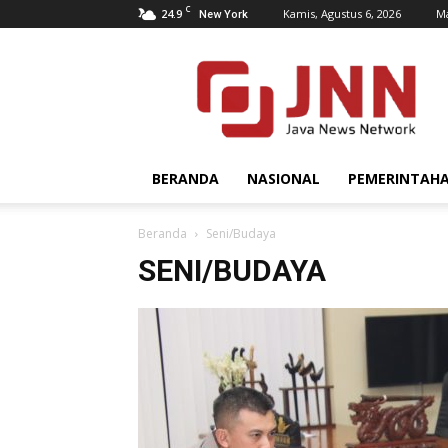
C
24.9
Kamis, Agustus 6, 2026
Ma
New York
JNN.co.id
BERANDA
NASIONAL
PEMERINTAH
Beranda
Seni/Budaya
SENI/BUDAYA