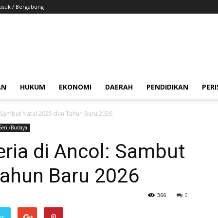
suk / Bergabung
AN
HUKUM
EKONOMI
DAERAH
PENDIDIKAN
PER
: Sambut Natal 2025 dan Tahun Baru 2026
Seni/Budaya
ria di Ancol: Sambut
Tahun Baru 2026
366
0
er