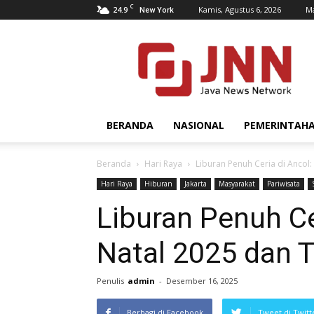
C
24.9
Kamis, Agustus 6, 2026
Ma
New York
JNN.co.id
BERANDA
NASIONAL
PEMERINTAH
Beranda
Hari Raya
Liburan Penuh Ceria di Ancol
Hari Raya
Hiburan
Jakarta
Masyarakat
Pariwisata
Liburan Penuh Ce
Natal 2025 dan 
Penulis
admin
-
Desember 16, 2025
Berbagi di Facebook
Tweet di Twitt