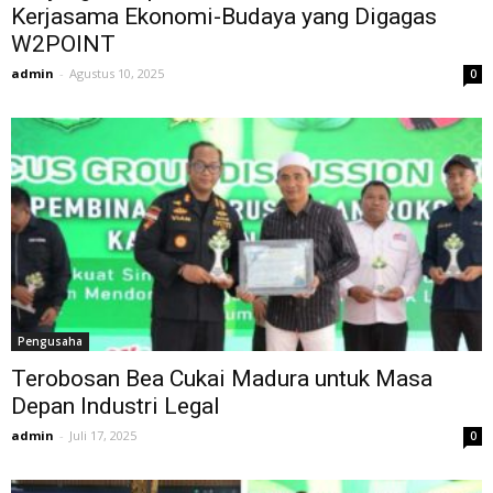
Kerjasama Ekonomi-Budaya yang Digagas
W2POINT
admin
-
Agustus 10, 2025
0
Pengusaha
Terobosan Bea Cukai Madura untuk Masa
Depan Industri Legal
admin
-
Juli 17, 2025
0