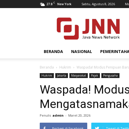
C
27.8
Sabtu, Agustus 8, 2026
Ma
New York
JNN.co.id
BERANDA
NASIONAL
PEMERINTAH
Beranda
Hukrim
Waspada! Modus Penipuan Baru
Hukrim
Jakarta
Masyarakat
Pajak
Pengusaha
Waspada! Modus
Mengatasnamaka
Penulis
admin
-
Maret 20, 2026
Berbagi di Facebook
Tweet di Twitt