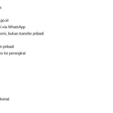
a:
go.id
asi via WhatsApp
smi, bukan transfer pribadi
n pribadi
es ke perangkat
ikenal