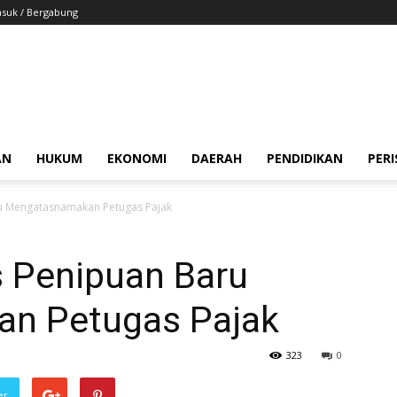
suk / Bergabung
AN
HUKUM
EKONOMI
DAERAH
PENDIDIKAN
PER
 Mengatasnamakan Petugas Pajak
 Penipuan Baru
n Petugas Pajak
323
0
er