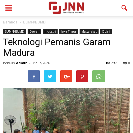
Beranda
BUMN/BUMD
BUMN/BUMD
Daerah
Industri
Jawa Timur
Masyarakat
Opini
Teknologi Pemanis Garam
Madura
Penulis
admin
-
Mei 7, 2026
297
0