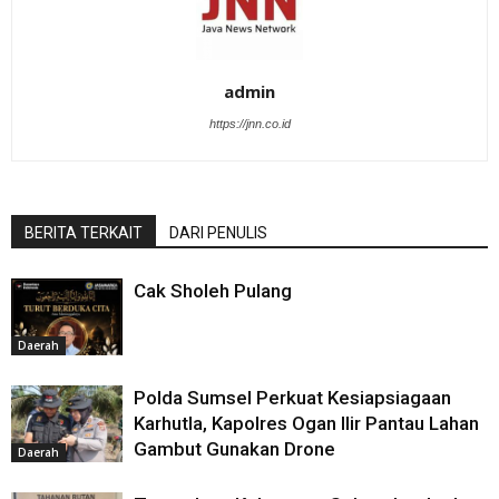
admin
https://jnn.co.id
BERITA TERKAIT
DARI PENULIS
Cak Sholeh Pulang
Daerah
Polda Sumsel Perkuat Kesiapsiagaan
Karhutla, Kapolres Ogan Ilir Pantau Lahan
Gambut Gunakan Drone
Daerah