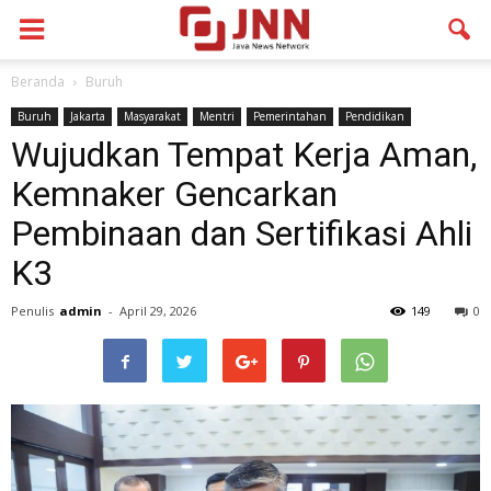
Beranda
Buruh
Buruh
Jakarta
Masyarakat
Mentri
Pemerintahan
Pendidikan
Wujudkan Tempat Kerja Aman,
Kemnaker Gencarkan
Pembinaan dan Sertifikasi Ahli
K3
Penulis
admin
-
April 29, 2026
149
0