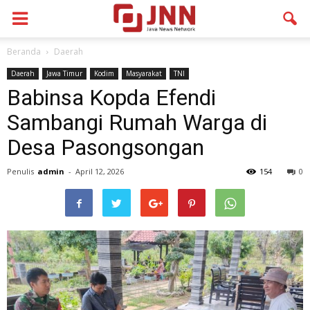
Beranda
Daerah
Daerah
Jawa Timur
Kodim
Masyarakat
TNI
Babinsa Kopda Efendi
Sambangi Rumah Warga di
Desa Pasongsongan
Penulis
admin
-
April 12, 2026
154
0