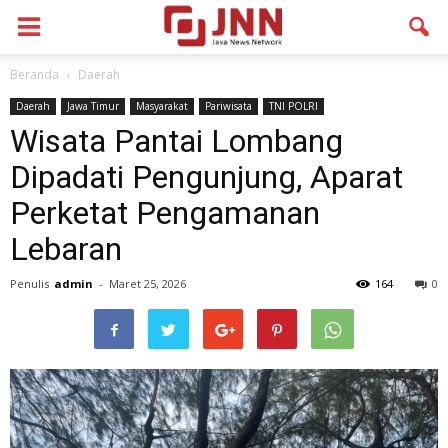
Beranda
Daerah
Daerah
Jawa Timur
Masyarakat
Pariwisata
TNI POLRI
Wisata Pantai Lombang
Dipadati Pengunjung, Aparat
Perketat Pengamanan
Lebaran
Penulis
admin
-
Maret 25, 2026
164
0