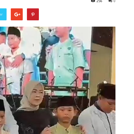
256
0
er