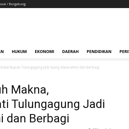
suk / Bergabung
AN
HUKUM
EKONOMI
DAERAH
PENDIDIKAN
PER
halal Bupati Tulungagung Jadi Ajang Silaturahmi dan Berbagi
uh Makna,
ati Tulungagung Jadi
i dan Berbagi