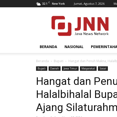
C
32.1
Jumat, Agustus 7, 2026
Ma
New York
JNN.co.id
BERANDA
NASIONAL
PEMERINTAH
Beranda
Bupati
Hangat dan Penuh Makna, Halalbi
Bupati
Daerah
Jawa Timur
Masyarakat
Sosial
Hangat dan Pen
Halalbihalal Bup
Ajang Silaturahm