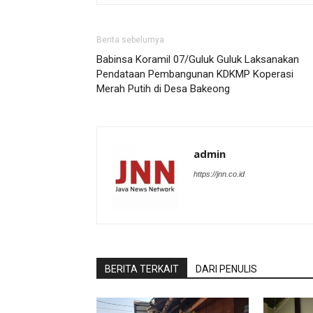
Berita sebelumya
Babinsa Koramil 07/Guluk Guluk Laksanakan
Pendataan Pembangunan KDKMP Koperasi
Merah Putih di Desa Bakeong
admin
https://jnn.co.id
BERITA TERKAIT
DARI PENULIS