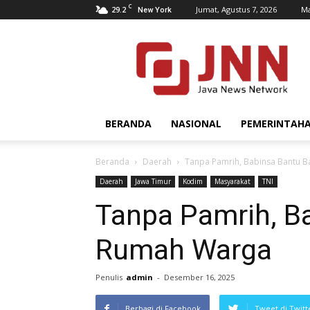
C
29.2
Jumat, Agustus 7, 2026
Ma
New York
JNN.co.id
BERANDA
NASIONAL
PEMERINTAH
Beranda
Daerah
Tanpa Pamrih, Babinsa Bantu 
Daerah
Jawa Timur
Kodim
Masyarakat
TNI
Tanpa Pamrih, B
Rumah Warga
Penulis
admin
-
Desember 16, 2025
Berbagi di Facebook
Tweet di Twitt