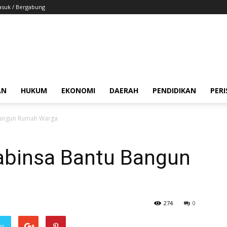
suk / Bergabung
AN
HUKUM
EKONOMI
DAERAH
PENDIDIKAN
PER
Bangun Rumah Warga
abinsa Bantu Bangun
274
0
er