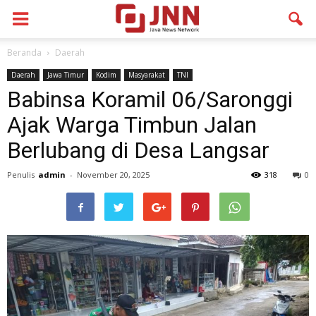
Beranda
Daerah
Daerah
Jawa Timur
Kodim
Masyarakat
TNI
Babinsa Koramil 06/Saronggi
Ajak Warga Timbun Jalan
Berlubang di Desa Langsar
Penulis
admin
-
November 20, 2025
318
0