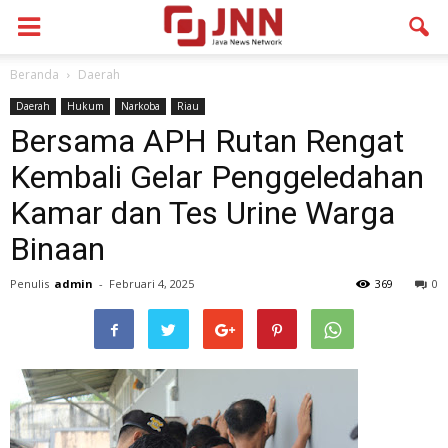
Beranda
Daerah
Daerah
Hukum
Narkoba
Riau
Bersama APH Rutan Rengat
Kembali Gelar Penggeledahan
Kamar dan Tes Urine Warga
Binaan
Penulis
admin
-
Februari 4, 2025
369
0