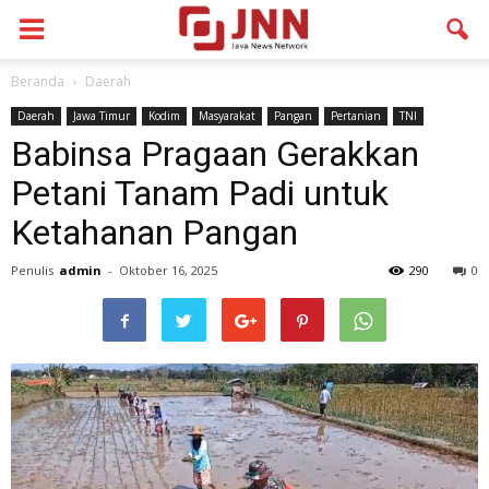
Beranda
Daerah
Daerah
Jawa Timur
Kodim
Masyarakat
Pangan
Pertanian
TNI
Babinsa Pragaan Gerakkan
Petani Tanam Padi untuk
Ketahanan Pangan
Penulis
admin
-
Oktober 16, 2025
290
0