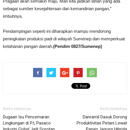
Pragaan akan semakin maju. Mari kita jadikan lahan yang ada
sebagai sumber kesejahteraan dan kemandirian pangan,”
imbuhnya.
Pendampingan seperti ini diharapkan mampu mendorong
peningkatan produksi padi di wilayah Sumenep dan memperkuat
ketahanan pangan daerah.
(Pendim 0827/Sumenep)
Berita sebelumya
Berita berikutnya
Dugaan Isu Pencemaran
Danramil Dasuk Dorong
Lingkungan di P.t, Pasaco
Produktivitas Petani Lewat
Industri Gobel Jadi Sorotan
Panen Jagung Hibrida