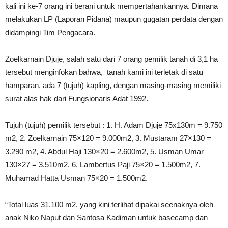
kali ini ke-7 orang ini berani untuk mempertahankannya. Dimana
melakukan LP (Laporan Pidana) maupun gugatan perdata dengan
didampingi Tim Pengacara.
Zoelkarnain Djuje, salah satu dari 7 orang pemilik tanah di 3,1 ha
tersebut menginfokan bahwa, tanah kami ini terletak di satu
hamparan, ada 7 (tujuh) kapling, dengan masing-masing memiliki
surat alas hak dari Fungsionaris Adat 1992.
Tujuh (tujuh) pemilik tersebut : 1. H. Adam Djuje 75x130m = 9.750
m2, 2. Zoelkarnain 75×120 = 9.000m2, 3. Mustaram 27×130 =
3.290 m2, 4. Abdul Haji 130×20 = 2.600m2, 5. Usman Umar
130×27 = 3.510m2, 6. Lambertus Paji 75×20 = 1.500m2, 7.
Muhamad Hatta Usman 75×20 = 1.500m2.
“Total luas 31.100 m2, yang kini terlihat dipakai seenaknya oleh
anak Niko Naput dan Santosa Kadiman untuk basecamp dan