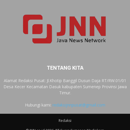
TENTANG KITA
Alamat Redaksi Pusat: Jl.Khotip Banggil Dusun Daja RT/RW.01/01
Desa Kecer Kecamatan Dasuk kabupaten Sumenep Provinsi Jawa
Timur.
Hubungi kami:
redaksijnnpusat@gmail.com
Redaksi