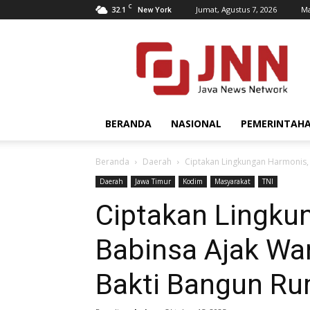
C
32.1
Jumat, Agustus 7, 2026
Ma
New York
JNN.co.id
BERANDA
NASIONAL
PEMERINTAH
Beranda
Daerah
Ciptakan Lingkungan Harmonis,
Daerah
Jawa Timur
Kodim
Masyarakat
TNI
Ciptakan Lingku
Babinsa Ajak Wa
Bakti Bangun R