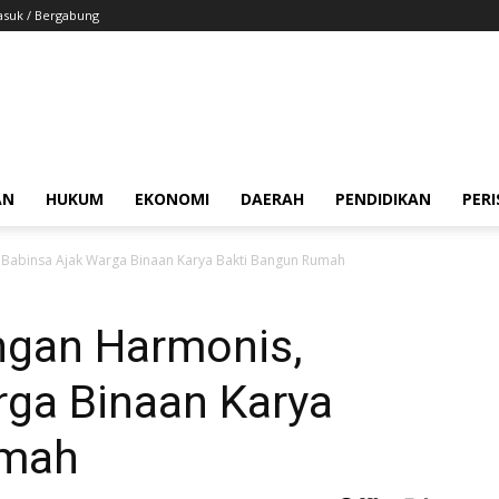
suk / Bergabung
AN
HUKUM
EKONOMI
DAERAH
PENDIDIKAN
PER
 Babinsa Ajak Warga Binaan Karya Bakti Bangun Rumah
ngan Harmonis,
rga Binaan Karya
umah