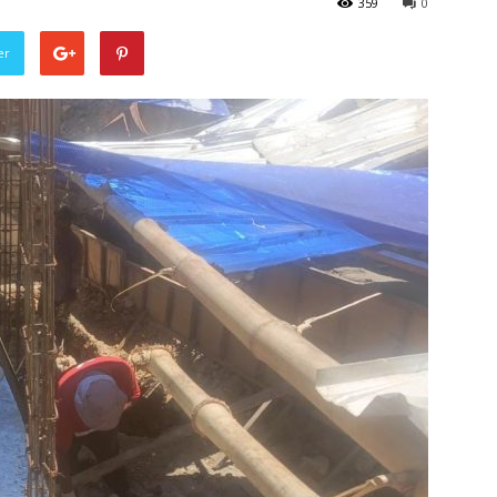
359
0
er