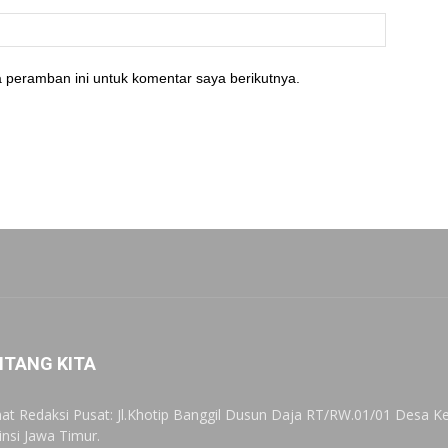
 peramban ini untuk komentar saya berikutnya.
NTANG KITA
at Redaksi Pusat: Jl.Khotip Banggil Dusun Daja RT/RW.01/01 Desa
insi Jawa Timur.