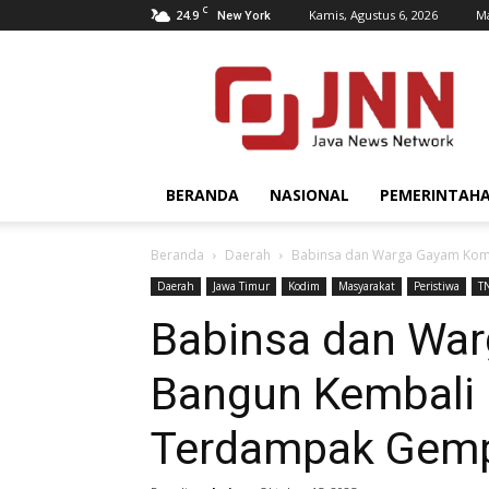
C
24.9
Kamis, Agustus 6, 2026
Ma
New York
JNN.co.id
BERANDA
NASIONAL
PEMERINTAH
Beranda
Daerah
Babinsa dan Warga Gayam Ko
Daerah
Jawa Timur
Kodim
Masyarakat
Peristiwa
T
Babinsa dan Wa
Bangun Kembali
Terdampak Gem