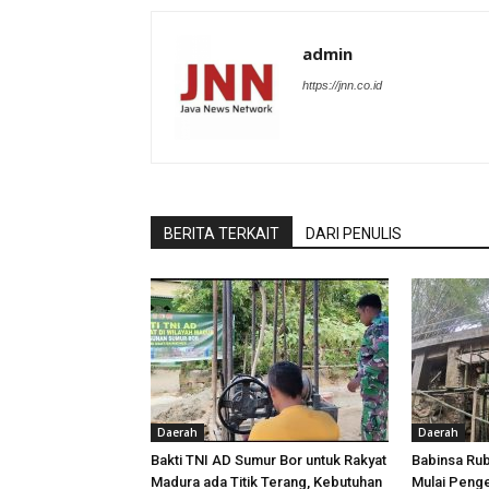
admin
https://jnn.co.id
BERITA TERKAIT
DARI PENULIS
Daerah
Daerah
Bakti TNI AD Sumur Bor untuk Rakyat
Babinsa Ru
Madura ada Titik Terang, Kebutuhan
Mulai Peng