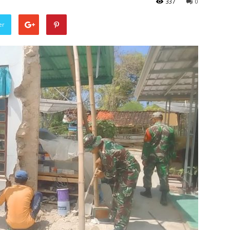
337
0
er