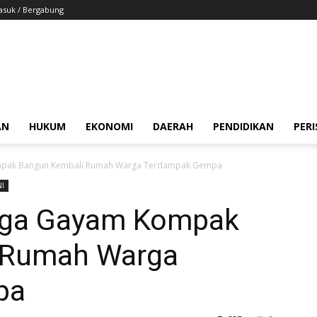
suk / Bergabung
AN
HUKUM
EKONOMI
DAERAH
PENDIDIKAN
PER
mpak Bangun Kembali Rumah Warga Terdampak Gempa
NI
rga Gayam Kompak
 Rumah Warga
pa