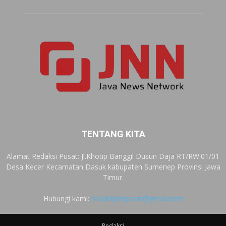
TENTANG KITA
Alamat Redaksi Pusat: Jl.Khotip Banggil Dusun Daja RT/RW.01/01
Desa Kecer Kecamatan Dasuk kabupaten Sumenep Provinsi Jawa
Timur.
Hubungi kami:
redaksijnnpusat@gmail.com
Redaksi