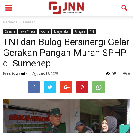
Beranda
Daerah
Daerah
Jawa Timur
Kodim
Masyarakat
Pangan
TNI
TNI dan Bulog Bersinergi Gelar
Gerakan Pangan Murah SPHP
di Sumenep
Penulis
admin
-
Agustus 16, 2025
468
0