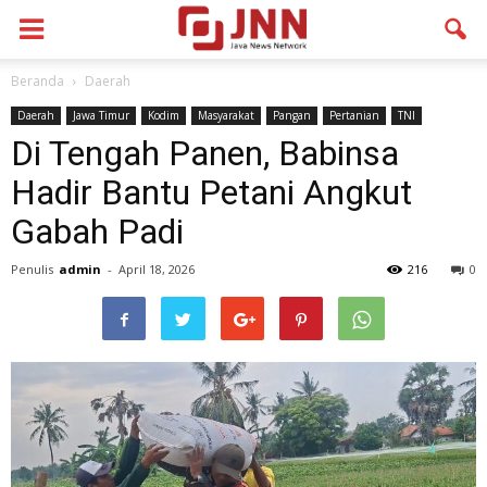
Beranda
Daerah
Daerah
Jawa Timur
Kodim
Masyarakat
Pangan
Pertanian
TNI
Di Tengah Panen, Babinsa
Hadir Bantu Petani Angkut
Gabah Padi
Penulis
admin
-
April 18, 2026
216
0