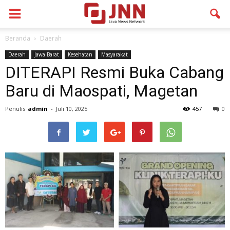
Beranda
Daerah
Daerah
Jawa Barat
Kesehatan
Masyarakat
DITERAPI Resmi Buka Cabang
Baru di Maospati, Magetan
Penulis
admin
-
Juli 10, 2025
457
0