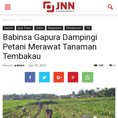
Beranda
Daerah
Daerah
Jawa Timur
Kodim
Masyarakat
Perkebunan
TNI
Babinsa Gapura Dampingi
Petani Merawat Tanaman
Tembakau
Penulis
admin
-
Juni 10, 2025
448
0