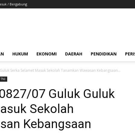
suk / Bergabung
AN
HUKUM
EKONOMI
DAERAH
PENDIDIKAN
PER
 Guluk Serka Selamet Masuk Sekolah Tanamkan Wawasan Kebangsaan...
TNI
 0827/07 Guluk Guluk
asuk Sekolah
san Kebangsaan