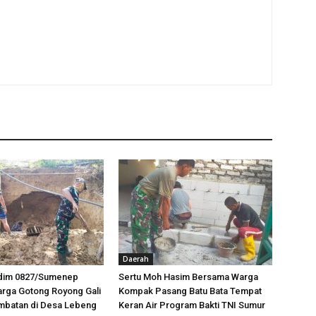
Daerah
odim 0827/Sumenep
Sertu Moh Hasim Bersama Warga
rga Gotong Royong Gali
Kompak Pasang Batu Bata Tempat
mbatan di Desa Lebeng
Keran Air Program Bakti TNI Sumur