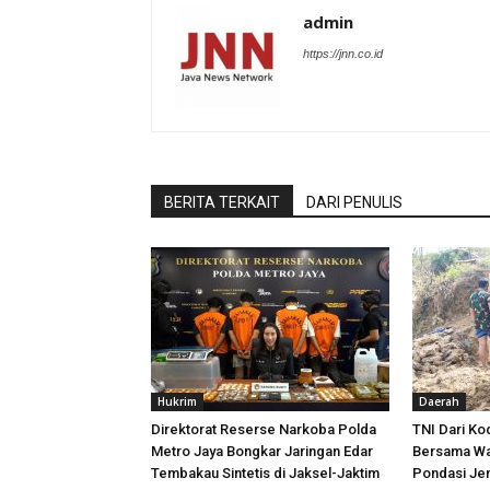
admin
https://jnn.co.id
BERITA TERKAIT
DARI PENULIS
Hukrim
Daerah
Direktorat Reserse Narkoba Polda
TNI Dari K
Metro Jaya Bongkar Jaringan Edar
Bersama Wa
Tembakau Sintetis di Jaksel-Jaktim
Pondasi Je