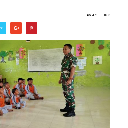
470
0
er