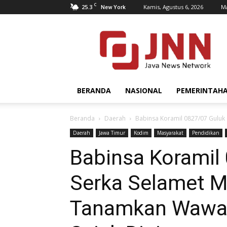
C
25.3
Kamis, Agustus 6, 2026
Ma
New York
JNN.co.id
BERANDA
NASIONAL
PEMERINTAH
Beranda
Daerah
Babinsa Koramil 0827/07 Guluk
Daerah
Jawa Timur
Kodim
Masyarakat
Pendidikan
Babinsa Koramil
Serka Selamet M
Tanamkan Wawa