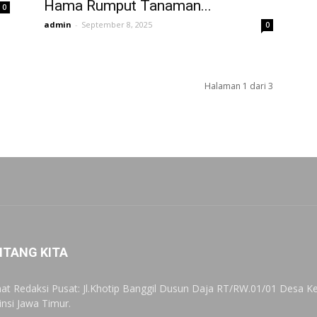
Hama Rumput Tanaman...
0
admin
-
September 8, 2025
0
Halaman 1 dari 3
NTANG KITA
at Redaksi Pusat: Jl.Khotip Banggil Dusun Daja RT/RW.01/01 Desa
insi Jawa Timur.