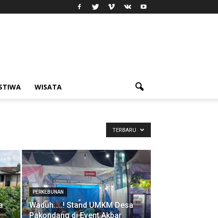
ISTIWA
WISATA
TERBARU
PERKEBUNAN
a
Waduh…..! Stand UMKM Desa
Pakondang di Event Akbar