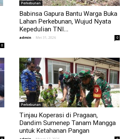
Perkebunan
Babinsa Gapura Bantu Warga Buka
Lahan Perkebunan, Wujud Nyata
Kepedulian TNI...
admin
-
Mei 31, 2026
0
0
Perkebunan
Tinjau Koperasi di Pragaan,
Dandim Sumenep Tanam Mangga
untuk Ketahanan Pangan
admin
-
Maret 17, 2026