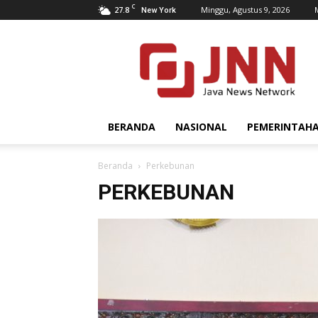
C
27.8
Minggu, Agustus 9, 2026
New York
JNN.co.id
BERANDA
NASIONAL
PEMERINTAH
Beranda
Perkebunan
PERKEBUNAN