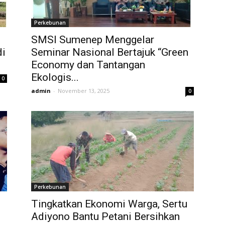
Perkebunan
SMSI Sumenep Menggelar
di
Seminar Nasional Bertajuk “Green
Economy dan Tantangan
Ekologis...
0
admin
-
November 13, 2025
0
Perkebunan
Tingkatkan Ekonomi Warga, Sertu
Adiyono Bantu Petani Bersihkan