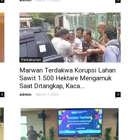
0
0
Perkebunan
Marwan Terdakwa Korupsi Lahan
Sawit 1.500 Hektare Mengamuk
Saat Ditangkap, Kaca...
admin
-
Maret 7, 2026
0
0