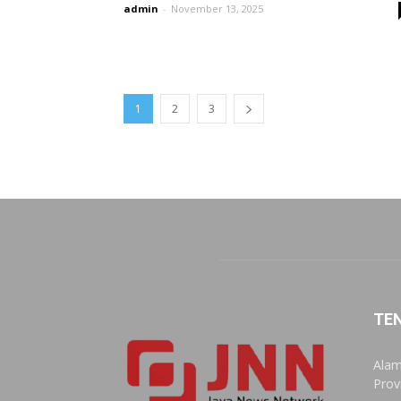
admin
-
November 13, 2025
1
2
3
TE
Alam
Prov