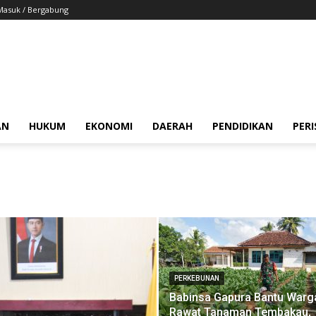
Masuk / Bergabung
AN
HUKUM
EKONOMI
DAERAH
PENDIDIKAN
PER
PERKEBUNAN
Babinsa Gapura Bantu Warg
Rawat Tanaman Tembakau,