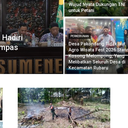
Wujud Nyata Dukungan TNI
untuk Petani
Hadiri
PERKEBUNAN
Desa Pakondang Tidak Ikut
Impas
Agro Wisata Fest 2026 Stan
Kosong Melompong, Yang
Melibatkan Seluruh Desa di
Kecamatan Rubaru