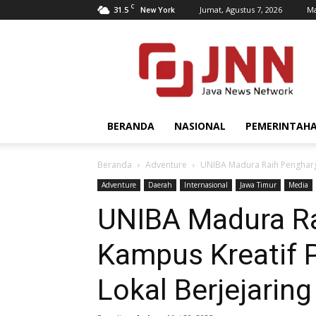
C
31.5
Jumat, Agustus 7, 2026
Ma
New York
JNN.co.id
BERANDA
NASIONAL
PEMERINTAH
Beranda
Adventure
UNIBA Madura Raih Pengharga
Adventure
Daerah
Internasional
Jawa Timur
Media
UNIBA Madura R
Kampus Kreatif 
Lokal Berjejaring