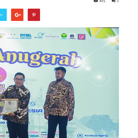
415
0
er