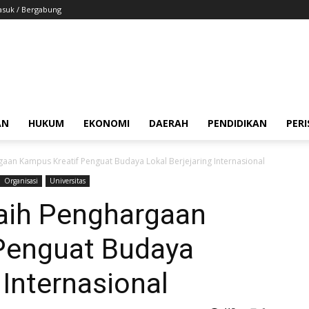
suk / Bergabung
AN
HUKUM
EKONOMI
DAERAH
PENDIDIKAN
PER
an Kampus Kreatif Penguat Budaya Lokal Berjejaring Internasional
Organisasi
Universitas
aih Penghargaan
Penguat Budaya
 Internasional