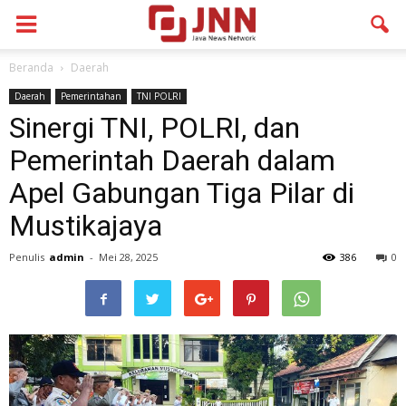
Beranda
Daerah
Daerah
Pemerintahan
TNI POLRI
Sinergi TNI, POLRI, dan
Pemerintah Daerah dalam
Apel Gabungan Tiga Pilar di
Mustikajaya
Penulis
admin
-
Mei 28, 2025
386
0