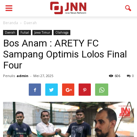
Beranda
Daerah
Daerah
Futsal
Jawa Timur
Olahraga
Bos Anam : ARETY FC
Sampang Optimis Lolos Final
Four
Penulis
admin
-
Mei 27, 2025
606
0